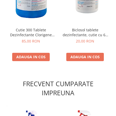
Cutie 300 Tablete
Biclosol tablete
Dezinfectante Clorigene
dezinfectante, cutie cu 60
Eferverscente Biclosol 1 kg
bucati
85,00 RON
20,00 RON
ADAUGA IN COS
ADAUGA IN COS
FRECVENT CUMPARATE
IMPREUNA