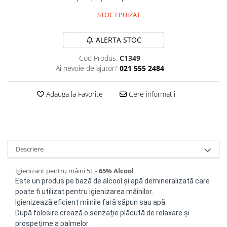
Plasturi
STOC EPUIZAT
Produse incontinenta
ALERTA STOC
Sampon
Cod Produs:
C1349
Sare de baie
Ai nevoie de ajutor?
021 555 2484
Servetele Umede
Adauga la Favorite
Cere informatii
Descriere
Igienizant pentru mâini 5L
- 65% Alcool
Este un produs pe bază de alcool și apă demineralizată care
poate fi utilizat pentru igienizarea mâinilor.
Igienizează eficient mîinile fară săpun sau apă.
După folosire crează o senzație pl
ă
cut
ă
de relaxare și
prospețime a palmelor.