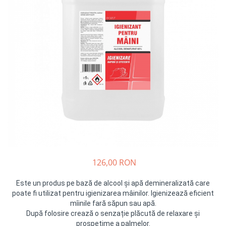
Insecticide
Ceaiuri
Dezinfectante
Cosmetice
Absorbanti de Umiditate & Rezerve
Vopsea Par
Bioactivatori & Tratamente Fose
Ingrijire Par
Septice
Ingrijire corp
Manusi Protectie
Ingrijire maini
Ingrijire picioare
Solutii curatare mobila
Ingrijire Urechi
Îngrijire Ten
Curatare Intretinere Incaltaminte
Farmaceutice
126,00 RON
Gel de Dus
Igiena Orala
Este un produs pe bază de alcool și apă demineralizată care
poate fi utilizat pentru igienizarea mâinilor. Igienizează eficient
Make-up
mîinile fară săpun sau apă.
Fond de ten
După folosire crează o senzație pl
ă
cut
ă
de relaxare și
prospețime a palmelor.
Rujuri