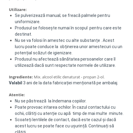
Utilizare:
Se pulverizează manual; se freacă palmele pentru
uniformizare.
Produsul se folosește numai în scopul pentru care este
destinat.
Nu se va folosi în amestec cu alte substanțe . Acest
lucru poate conduce la obținerea unor amestecuri cu un
potențial scăzut de igienizare.
Produsul nu afectează sănătatea persoanelor care îl
utilizează dacă sunt respectate normele de utilizare.
Ingrediente:
Mix. alcool etilic denaturat - propan 2-ol.
Valabil
3 ani de la data fabricației menționată pe ambalaj.
Atentie:
Nu se păstrează la îndemana copiilor.
Poate provoac iritarea ochilor. În cazul contactului cu
ochii, clătiți cu atenție cu apă timp de mai multe minute.
Scoateți lentilele de contact, dacă este cazul și dacă
acest lucru se poate face cu ușurință.
Continuați să
clătiți.