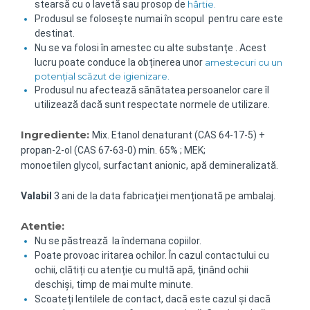
stearsă cu o lavetă sau prosop de
hârtie.
Produsul se folosește numai în scopul pentru care este
destinat.
Nu se va folosi în amestec cu alte substanțe . Acest
lucru poate conduce la obținerea unor
amestecuri cu un
potențial scăzut de igienizare.
Produsul nu afectează sănătatea persoanelor care îl
utilizează dacă sunt respectate normele de utilizare.
Ingrediente:
Mix. Etanol denaturant (CAS 64-17-5) +
propan-2-ol (CAS 67-63-0) min. 65% ; MEK;
monoetilen glycol, surfactant anionic, apă demineralizată.
Valabil
3 ani de la data fabricației menționată pe ambalaj.
Atentie:
Nu se păstrează la îndemana copiilor.
Poate provoac iritarea ochilor. În cazul contactului cu
ochii, clătiți cu atenție cu multă apă, ținând ochii
deschiși, timp de mai multe minute.
Scoateți lentilele de contact, dacă este cazul și dacă