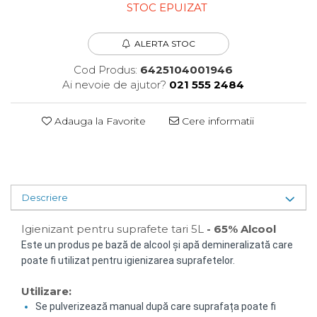
STOC EPUIZAT
Plasturi
Produse incontinenta
ALERTA STOC
Sampon
Cod Produs:
6425104001946
Sare de baie
Ai nevoie de ajutor?
021 555 2484
Servetele Umede
Adauga la Favorite
Cere informatii
Descriere
Igienizant pentru suprafete tari 5L
- 65% Alcool
Este un produs pe bază de alcool și apă demineralizată care
poate fi utilizat pentru igienizarea suprafetelor.
Utilizare:
Se pulverizează manual după care suprafața poate fi