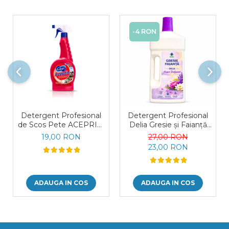
-4 RON
Detergent Profesional
Detergent Profesional
de Scos Pete ACEPRIN,
Delia Gresie și Faianță
750 ml
Super Parfumat 1L
19,00 RON
27,00 RON
23,00 RON
ADAUGA IN COS
ADAUGA IN COS