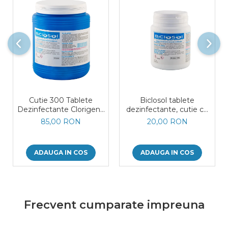
Cutie 300 Tablete
Biclosol tablete
Dezinfectante Clorigene
dezinfectante, cutie cu
Eferverscente Biclosol 1
60 bucati
85,00 RON
20,00 RON
kg
ADAUGA IN COS
ADAUGA IN COS
Frecvent cumparate impreuna