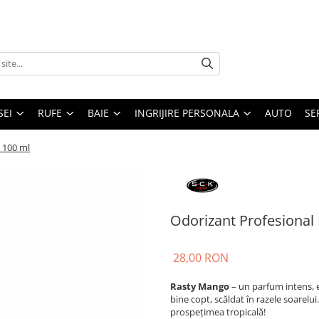
SEI
RUFE
BAIE
INGRIJIRE PERSONALA
AUTO
SE
 100 ml
Odorizant Profesional
28,00 RON
Rasty Mango
– un parfum intens, e
bine copt, scăldat în razele soarelui
prospețimea tropicală!