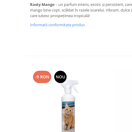
Rasty Mango
– un parfum intens, exotic și persistent, car
Plasturi
mango bine copt, scăldat în razele soarelui. Vibrant, dulce ș
care iubesc prospețimea tropicală!
Produse incontinenta
Informatii conformitate produs
Sampon
Sare de baie
Servetele Umede
-9 RON
NOU