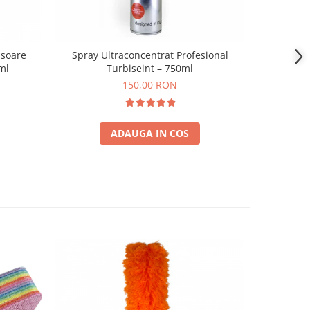
isoare
Spray Ultraconcentrat Profesional
Odoriza
ml
Turbiseint – 750ml
150,00 RON
ADAUGA IN COS