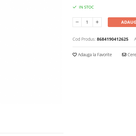
IN STOC
ADAUG
Cod Produs:
8684190412625
Adauga la Favorite
Cere 