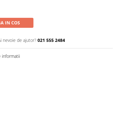
A IN COS
Ai nevoie de ajutor?
021 555 2484
informatii