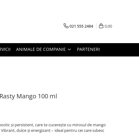
021 555 2484
0,00
RVICII
ANIMALE DE COMPANIE
PARTENERI
 Rasty Mango 100 ml
xotic și persistent, care te cucerește cu mirosul de mango
. Vibrant, dulce și energizant – ideal pentru cei care iubesc