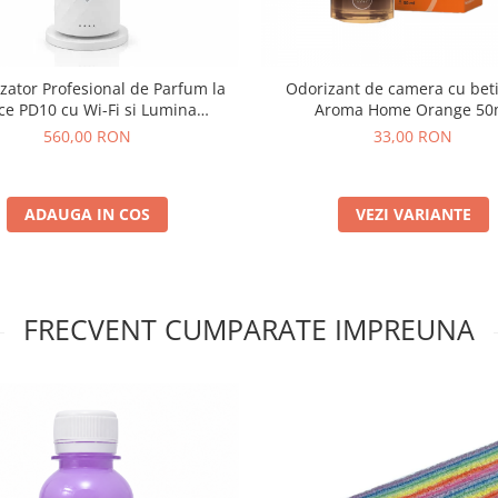
zator Profesional de Parfum la
Odorizant de camera cu bet
ce PD10 cu Wi-Fi si Lumina
Aroma Home Orange 50
Ambientala 120 ml, Alb
560,00 RON
33,00 RON
ADAUGA IN COS
VEZI VARIANTE
FRECVENT CUMPARATE IMPREUNA