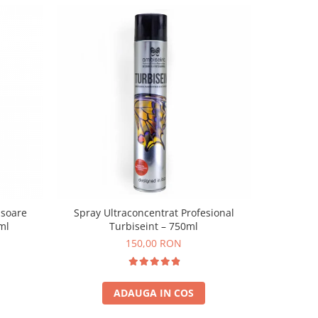
isoare
Spray Ultraconcentrat Profesional
Odoriza
ml
Turbiseint – 750ml
150,00 RON
ADAUGA IN COS