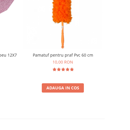
-14 RO
beu 12X7
Pamatuf pentru praf Pvc 60 cm
Pachet
10,00 RON
1
ADAUGA IN COS