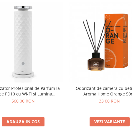
zator Profesional de Parfum la
Odorizant de camera cu bet
ce PD10 cu Wi-Fi si Lumina
Aroma Home Orange 50
Ambientala 120 ml, Alb
560,00 RON
33,00 RON
ADAUGA IN COS
VEZI VARIANTE